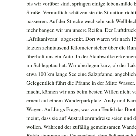
bis wir vorüber sind, springen einige lebensmüde
Straße. Vermutlich schätzen sie die Situation rich
passieren. Auf der Strecke wechseln sich Wellblec
mehr bangen wir um unsere Reifen. Der Luftdruck 
„Afrikaniveau“ abgesenkt. Dort waren wir nach 15
letzten zehntausend Kilometer sicher über die R
überholt uns ein Auto. In der Staubwolke erkennen
im Schlepptau hat. Wir überlegen kurz, ob der Lak
etwa 100 km lange See eine Salzpfanne, angeblich
Gelegentlich führt die Pfanne in der Mitte Wasser
macht, können wir uns beim besten Willen nicht vor
erneut auf einem Wanderparkplatz. Andy und Kar
Wagen. Auf Jörgs Frage, was zum Teufel das Boot 
meint, dass sie auf Australienrundreise seien und 
wollen. Während der zufällig gemeinsamen Wande
Beide stammen aus Queensland, dem äußersten Nor