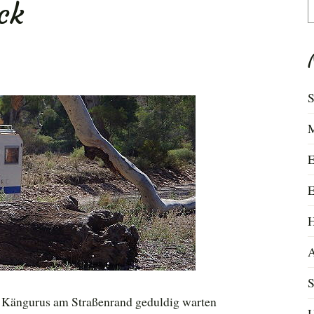
ck
S
n
S
M
E
E
H
A
S
ie Kängurus am Straßenrand geduldig warten
U