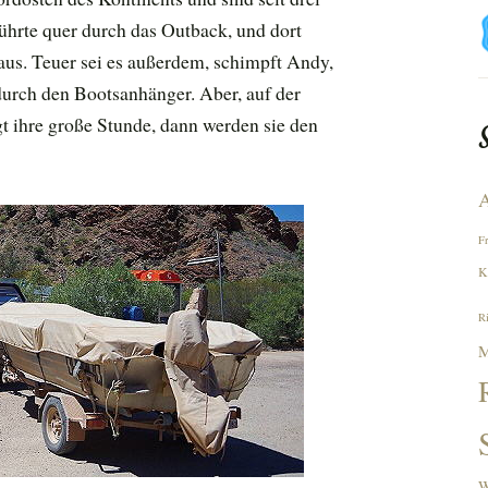
ührte quer durch das Outback, und dort
us. Teuer sei es außerdem, schimpft Andy,
durch den Bootsanhänger. Aber, auf der
t ihre große Stunde, dann werden sie den
A
F
K
R
M
W