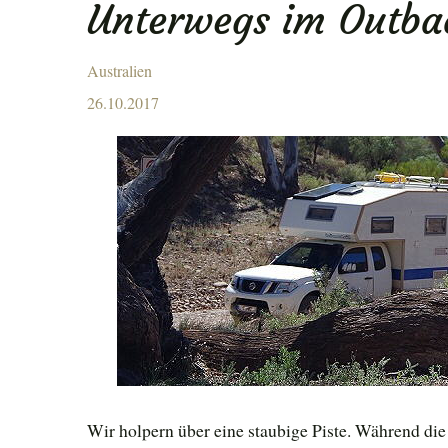
Unterwegs im Outba
ENU
Australien
Posted
26.10.2017
on
Wir holpern über eine staubige Piste. Während d