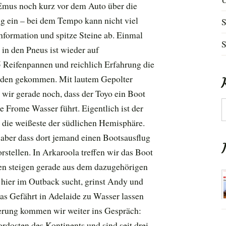
 Emus noch kurz vor dem Auto über die
tig ein – bei dem Tempo kann nicht viel
S
hformation und spitze Steine ab. Einmal
S
in den Pneus ist wieder auf
 Reifenpannen und reichlich Erfahrung die
unden gekommen. Mit lautem Gepolter
 wir gerade noch, dass der Toyo ein Boot
K
e Frome Wasser führt. Eigentlich ist der
 die weißeste der südlichen Hemisphäre.
, aber dass dort jemand einen Bootsausflug
stellen. In Arkaroola treffen wir das Boot
en steigen gerade aus dem dazugehörigen
hier im Outback sucht, grinst Andy und
das Gefährt in Adelaide zu Wasser lassen
rung kommen wir weiter ins Gespräch:
dosten des Kontinents und sind seit drei