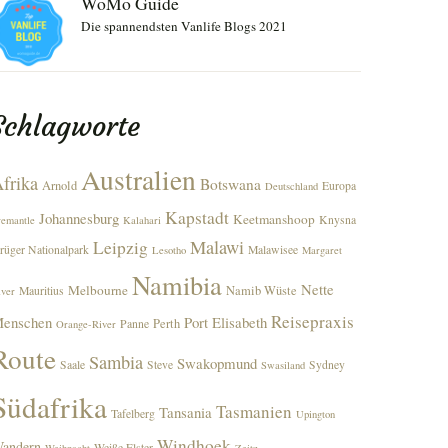
WoMo Guide
Die spannendsten Vanlife Blogs 2021
Schlagworte
Australien
frika
Botswana
Arnold
Europa
Deutschland
Kapstadt
Johannesburg
Keetmanshoop
Knysna
remantle
Kalahari
Malawi
Leipzig
rüger Nationalpark
Malawisee
Lesotho
Margaret
Namibia
Nette
Melbourne
Namib Wüste
Mauritius
iver
Reisepraxis
enschen
Port Elisabeth
Perth
Panne
Orange-River
Route
Sambia
Swakopmund
Saale
Steve
Sydney
Swasiland
Südafrika
Tasmanien
Tansania
Tafelberg
Upington
Windhoek
andern
Weiße Elster