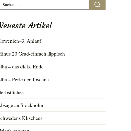
uchen
ach:
Neueste Artikel
lowenien–3. Anlauf
inus 20 Grad-einfach läppisch
lba – das dicke Ende
lba – Perle der Toscana
erbstliches
bsage an Stockholm
chwedens Klischees
rlaub spontan