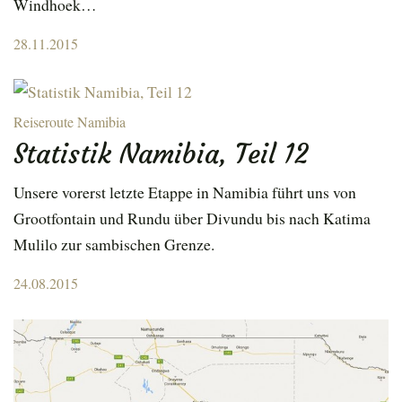
Windhoek…
Posted
28.11.2015
on
Reiseroute Namibia
Statistik Namibia, Teil 12
Unsere vorerst letzte Etappe in Namibia führt uns von
Grootfontain und Rundu über Divundu bis nach Katima
Mulilo zur sambischen Grenze.
Posted
24.08.2015
on