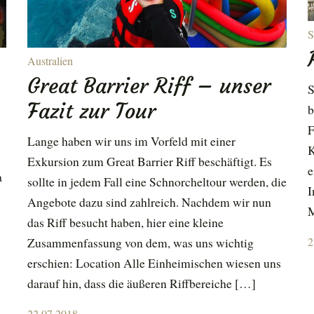
S
Australien
Great Barrier Riff – unser
S
Fazit zur Tour
b
F
Lange haben wir uns im Vorfeld mit einer
K
Exkursion zum Great Barrier Riff beschäftigt. Es
e
a
sollte in jedem Fall eine Schnorcheltour werden, die
I
Angebote dazu sind zahlreich. Nachdem wir nun
M
das Riff besucht haben, hier eine kleine
P
2
Zusammenfassung von dem, was uns wichtig
o
erschien: Location Alle Einheimischen wiesen uns
darauf hin, dass die äußeren Riffbereiche […]
Posted
22.07.2018