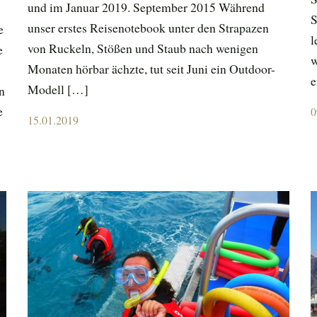
und im Januar 2019. September 2015 Während
S
unser erstes Reisenotebook unter den Strapazen
e
l
von Ruckeln, Stößen und Staub nach wenigen
e
w
Monaten hörbar ächzte, tut seit Juni ein Outdoor-
e
Modell […]
n
e
P
0
Posted
15.01.2019
o
on