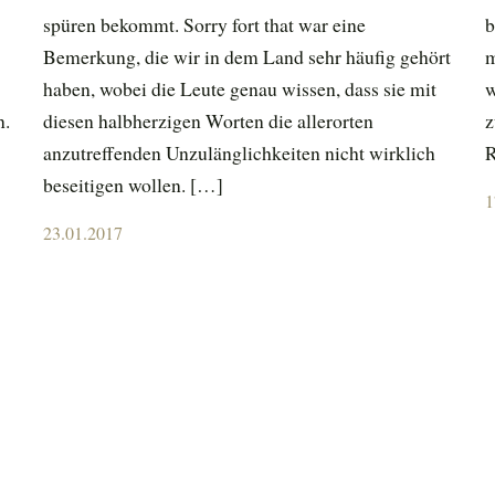
spüren bekommt. Sorry fort that war eine
b
Bemerkung, die wir in dem Land sehr häufig gehört
m
haben, wobei die Leute genau wissen, dass sie mit
w
n.
diesen halbherzigen Worten die allerorten
z
anzutreffenden Unzulänglichkeiten nicht wirklich
R
beseitigen wollen. […]
P
1
o
Posted
23.01.2017
on