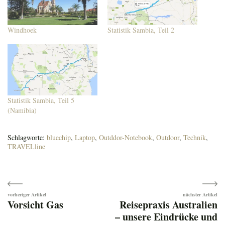
Windhoek
Statistik Sambia, Teil 2
Statistik Sambia, Teil 5
(Namibia)
Schlagworte:
bluechip
,
Laptop
,
Outddor-Notebook
,
Outdoor
,
Technik
,
TRAVELline
Beitragsnavigation
Vorsicht Gas
Reisepraxis Australien
– unsere Eindrücke und