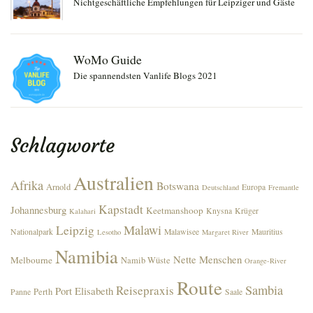
Nichtgeschäftliche Empfehlungen für Leipziger und Gäste
WoMo Guide
Die spannendsten Vanlife Blogs 2021
Schlagworte
Australien
Afrika
Botswana
Arnold
Europa
Deutschland
Fremantle
Kapstadt
Johannesburg
Keetmanshoop
Knysna
Krüger
Kalahari
Malawi
Leipzig
Nationalpark
Malawisee
Mauritius
Lesotho
Margaret River
Namibia
Nette Menschen
Melbourne
Namib Wüste
Orange-River
Route
Sambia
Reisepraxis
Port Elisabeth
Perth
Panne
Saale