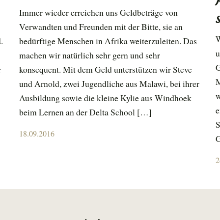
Immer wieder erreichen uns Geldbeträge von
Verwandten und Freunden mit der Bitte, sie an
W
.
bedürftige Menschen in Afrika weiterzuleiten. Das
u
machen wir natürlich sehr gern und sehr
G
r
konsequent. Mit dem Geld unterstützen wir Steve
M
und Arnold, zwei Jugendliche aus Malawi, bei ihrer
w
Ausbildung sowie die kleine Kylie aus Windhoek
e
beim Lernen an der Delta School […]
S
Posted
18.09.2016
G
on
P
2
o