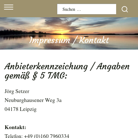
Skip
Suchen
to
nach:
content
Impressum / Kontakt
Anbieterkennzeichung / Angaben
gemäß § 5 TMG:
Jörg Setzer
Neuburghausener Weg 3a
04178 Leipzig
Kontakt:
Telefon: +49 (0)160 7960334