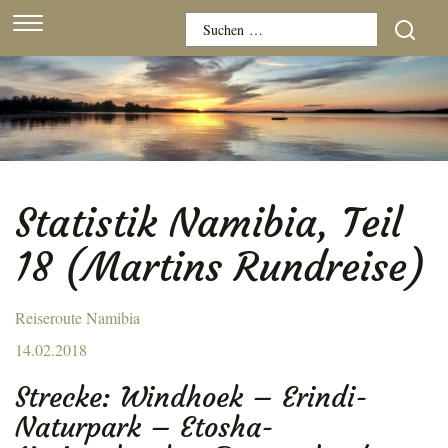
Skip
Suchen
to
nach:
content
Statistik Namibia, Teil
18 (Martins Rundreise)
Reiseroute Namibia
Posted
14.02.2018
on
Strecke: Windhoek – Erindi-
Naturpark – Etosha-