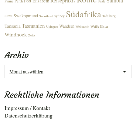
Sambia
Reisepraxis
Port Elisabeth
Perth
Panne
Saale
Südafrika
Swakopmund
Steve
Sydney
Tafelberg
Swasiland
Tasmanien
Tansania
Wandern
Weiße Elster
Upington
Weihnacht
Windhoek
Zeitz
Archiv
Archiv
Rechtliche Informationen
Impressum / Kontakt
Datenschutzerklärung