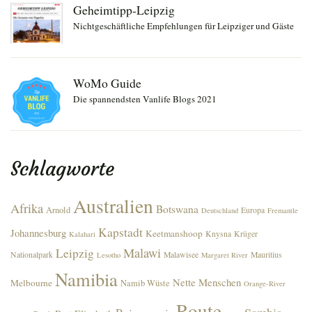
Geheimtipp-Leipzig
Nichtgeschäftliche Empfehlungen für Leipziger und Gäste
WoMo Guide
Die spannendsten Vanlife Blogs 2021
Schlagworte
Australien
Afrika
Botswana
Arnold
Europa
Deutschland
Fremantle
Kapstadt
Johannesburg
Keetmanshoop
Knysna
Krüger
Kalahari
Malawi
Leipzig
Nationalpark
Malawisee
Mauritius
Lesotho
Margaret River
Namibia
Nette Menschen
Melbourne
Namib Wüste
Orange-River
Route