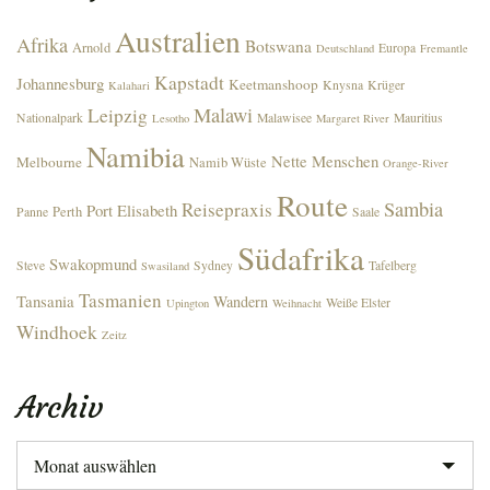
Australien
Afrika
Botswana
Arnold
Europa
Deutschland
Fremantle
Kapstadt
Johannesburg
Keetmanshoop
Knysna
Krüger
Kalahari
Malawi
Leipzig
Nationalpark
Malawisee
Mauritius
Lesotho
Margaret River
Namibia
Nette Menschen
Melbourne
Namib Wüste
Orange-River
Route
Sambia
Reisepraxis
Port Elisabeth
Perth
Panne
Saale
Südafrika
Swakopmund
Steve
Sydney
Tafelberg
Swasiland
Tasmanien
Tansania
Wandern
Weiße Elster
Upington
Weihnacht
Windhoek
Zeitz
Archiv
Archiv