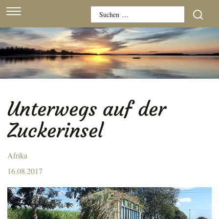
Skip
Suchen
to
nach:
content
Unterwegs auf der
Zuckerinsel
Afrika
Posted
16.08.2017
on