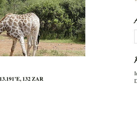
A
I
°13.191’E, 132 ZAR
D