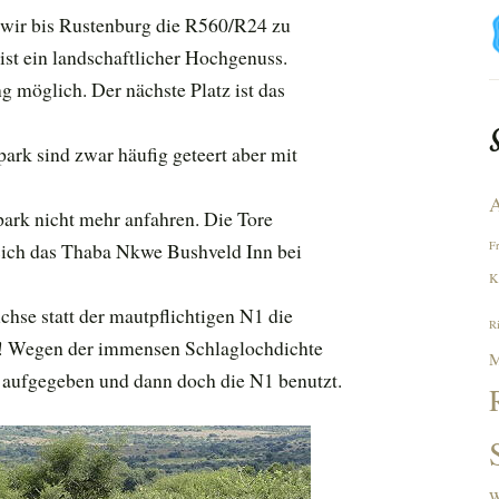
wir bis Rustenburg die R560/R24 zu
ist ein landschaftlicher Hochgenuss.
 möglich. Der nächste Platz ist das
ark sind zwar häufig geteert aber mit
A
park nicht mehr anfahren. Die Tore
 sich das Thaba Nkwe Bushveld Inn bei
F
K
hse statt der mautpflichtigen N1 die
R
t! Wegen der immensen Schlaglochdichte
M
 aufgegeben und dann doch die N1 benutzt.
W