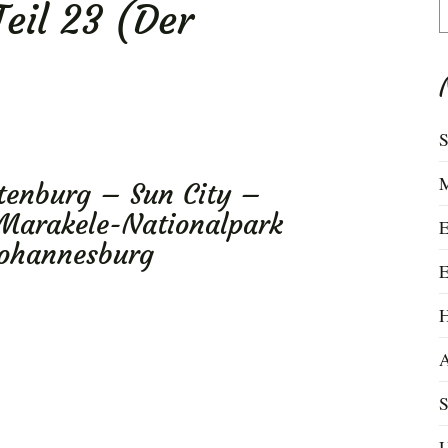
Teil 23 (Der
S
n
S
M
tenburg – Sun City –
 Marakele-Nationalpark
E
Johannesburg
E
H
A
S
U