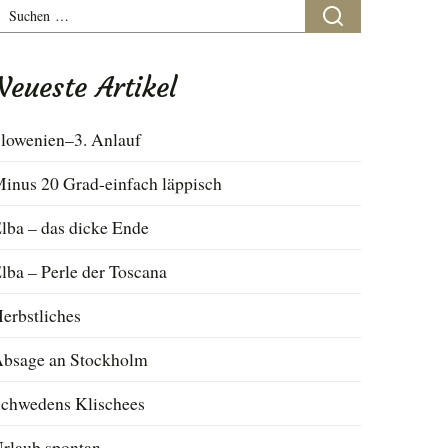
uchen
ach:
Neueste Artikel
lowenien–3. Anlauf
inus 20 Grad-einfach läppisch
lba – das dicke Ende
lba – Perle der Toscana
erbstliches
bsage an Stockholm
chwedens Klischees
rlaub spontan