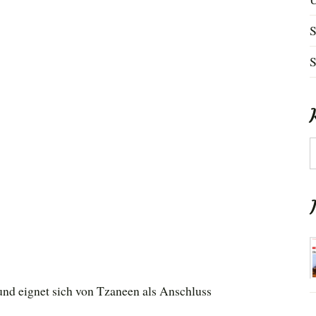
S
S
K
 und eignet sich von Tzaneen als Anschluss