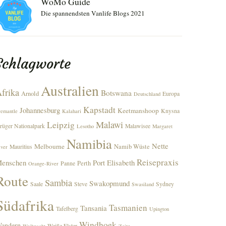
WoMo Guide
Die spannendsten Vanlife Blogs 2021
Schlagworte
Australien
frika
Botswana
Arnold
Europa
Deutschland
Kapstadt
Johannesburg
Keetmanshoop
Knysna
remantle
Kalahari
Malawi
Leipzig
rüger Nationalpark
Malawisee
Lesotho
Margaret
Namibia
Nette
Melbourne
Namib Wüste
Mauritius
iver
Reisepraxis
enschen
Port Elisabeth
Perth
Panne
Orange-River
Route
Sambia
Swakopmund
Saale
Steve
Sydney
Swasiland
Südafrika
Tasmanien
Tansania
Tafelberg
Upington
Windhoek
andern
Weiße Elster