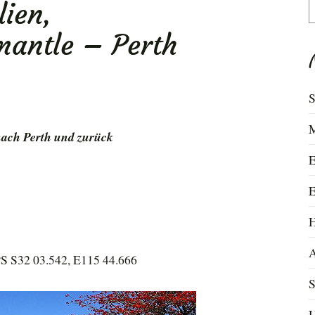
lien,
S
n
mantle – Perth
S
M
nach Perth und zurück
E
E
H
A
GPS S32 03.542, E115 44.666
S
U