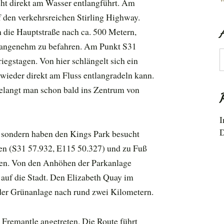
icht direkt am Wasser entlangführt. Am
 den verkehrsreichen Stirling Highway.
die Hauptstraße nach ca. 500 Metern,
d angenehm zu befahren. Am Punkt S31
A
iegstagen. Von hier schlängelt sich ein
wieder direkt am Fluss entlangradeln kann.
gelangt man schon bald ins Zentrum von
I
D
, sondern haben den Kings Park besucht
ßen (S31 57.932, E115 50.327) und zu Fuß
hen. Von den Anhöhen der Parkanlage
 auf die Stadt. Den Elizabeth Quay im
er Grünanlage nach rund zwei Kilometern.
remantle angetreten. Die Route führt