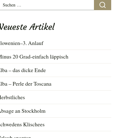
uchen
ach:
Neueste Artikel
lowenien–3. Anlauf
inus 20 Grad-einfach läppisch
lba – das dicke Ende
lba – Perle der Toscana
erbstliches
bsage an Stockholm
chwedens Klischees
rlaub spontan