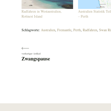
Radfahren in Westaustralien,
Australien Statistik Te
Rottnest Island
– Perth
Schlagworte:
Australien
,
Fremantle
,
Perth
,
Radfahren
,
Swan Ri
Beitragsnavigation
Zwangspause