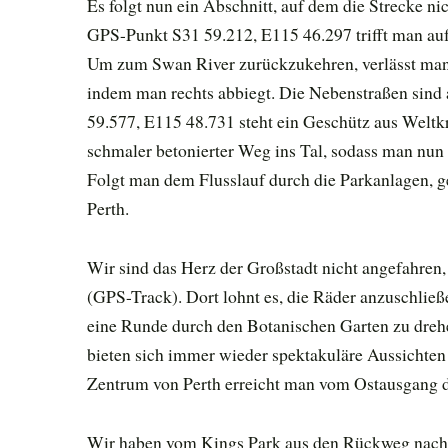
Es folgt nun ein Abschnitt, auf dem die Strecke n
GPS-Punkt S31 59.212, E115 46.297 trifft man auf
Um zum Swan River zurückzukehren, verlässt man 
indem man rechts abbiegt. Die Nebenstraßen sin
59.577, E115 48.731 steht ein Geschütz aus Weltkr
schmaler betonierter Weg ins Tal, sodass man nun 
Folgt man dem Flusslauf durch die Parkanlagen, 
Perth.
Wir sind das Herz der Großstadt nicht angefahren
(GPS-Track). Dort lohnt es, die Räder anzuschlie
eine Runde durch den Botanischen Garten zu dre
bieten sich immer wieder spektakuläre Aussichten
Zentrum von Perth erreicht man vom Ostausgang d
Wir haben vom Kings Park aus den Rückweg nach F