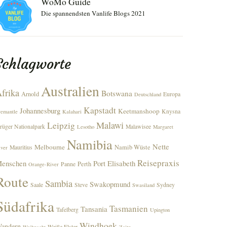
WoMo Guide
Die spannendsten Vanlife Blogs 2021
Schlagworte
Australien
frika
Botswana
Arnold
Europa
Deutschland
Kapstadt
Johannesburg
Keetmanshoop
Knysna
remantle
Kalahari
Malawi
Leipzig
rüger Nationalpark
Malawisee
Lesotho
Margaret
Namibia
Nette
Melbourne
Namib Wüste
Mauritius
iver
Reisepraxis
enschen
Port Elisabeth
Perth
Panne
Orange-River
Route
Sambia
Swakopmund
Saale
Steve
Sydney
Swasiland
Südafrika
Tasmanien
Tansania
Tafelberg
Upington
Windhoek
andern
Weiße Elster