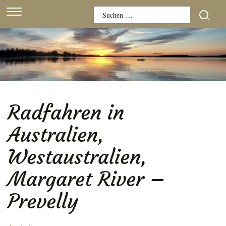
Skip
Suchen
to
nach:
content
Radfahren in
Australien,
Westaustralien,
Margaret River –
Prevelly