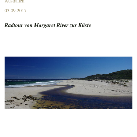
Australien
Posted
03.09.2017
on
Radtour von Margaret River zur Küste