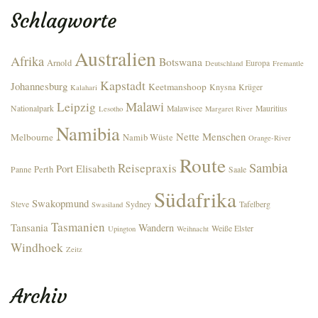
Schlagworte
Australien
Afrika
Botswana
Arnold
Europa
Deutschland
Fremantle
Kapstadt
Johannesburg
Keetmanshoop
Knysna
Krüger
Kalahari
Malawi
Leipzig
Nationalpark
Malawisee
Mauritius
Lesotho
Margaret River
Namibia
Nette Menschen
Melbourne
Namib Wüste
Orange-River
Route
Sambia
Reisepraxis
Port Elisabeth
Perth
Panne
Saale
Südafrika
Swakopmund
Steve
Sydney
Tafelberg
Swasiland
Tasmanien
Tansania
Wandern
Weiße Elster
Upington
Weihnacht
Windhoek
Zeitz
Archiv