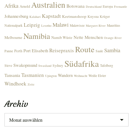
Australien
Afrika
Botswana
Arnold
Europa
Deutschland
Fremantle
Kapstadt
Johannesburg
Keetmanshoop
Knysna
Krüger
Kalahari
Malawi
Leipzig
Nationalpark
Malawisee
Mauritius
Lesotho
Margaret River
Namibia
Nette Menschen
Melbourne
Namib Wüste
Orange-River
Route
Sambia
Reisepraxis
Port Elisabeth
Perth
Panne
Saale
Südafrika
Swakopmund
Steve
Sydney
Tafelberg
Swasiland
Tasmanien
Tansania
Wandern
Weiße Elster
Upington
Weihnacht
Windhoek
Zeitz
Archiv
Archiv