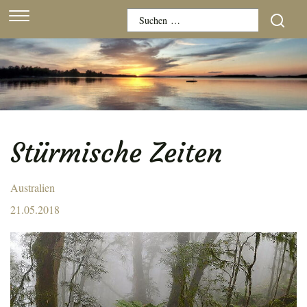
Skip
Suchen
to
nach:
content
Stürmische Zeiten
Australien
Posted
21.05.2018
on