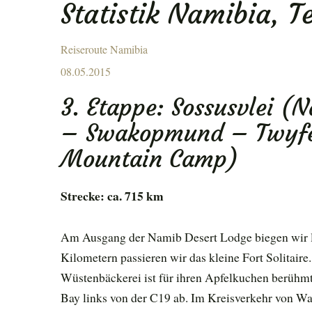
Statistik Namibia, Te
ENU
Reiseroute Namibia
Posted
08.05.2015
on
3. Etappe: Sossusvlei (
– Swakopmund – Twyfel
Mountain Camp)
Strecke: ca. 715 km
Am Ausgang der Namib Desert Lodge biegen wir l
Kilometern passieren wir das kleine Fort Solitair
Wüstenbäckerei ist für ihren Apfelkuchen berühmt.
Bay links von der C19 ab. Im Kreisverkehr von Wal