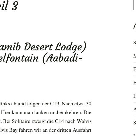
il 3
S
n
S
Namib Desert Lodge)
fontain (Aabadi-
M
E
E
H
inks ab und folgen der C19. Nach etwa 30
A
e. Hier kann man tanken und einkehren. Die
 Bei Solitaire zweigt die C14 nach Walvis
S
vis Bay fahren wir an der dritten Ausfahrt
U