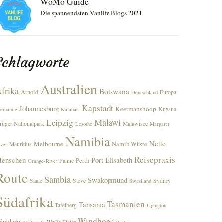
WoMo Guide
Die spannendsten Vanlife Blogs 2021
Schlagworte
Australien
frika
Botswana
Arnold
Europa
Deutschland
Kapstadt
Johannesburg
Keetmanshoop
Knysna
remantle
Kalahari
Malawi
Leipzig
rüger Nationalpark
Malawisee
Lesotho
Margaret
Namibia
Nette
Melbourne
Namib Wüste
Mauritius
iver
Reisepraxis
enschen
Port Elisabeth
Perth
Panne
Orange-River
Route
Sambia
Swakopmund
Saale
Steve
Sydney
Swasiland
Südafrika
Tasmanien
Tansania
Tafelberg
Upington
Windhoek
andern
Weiße Elster