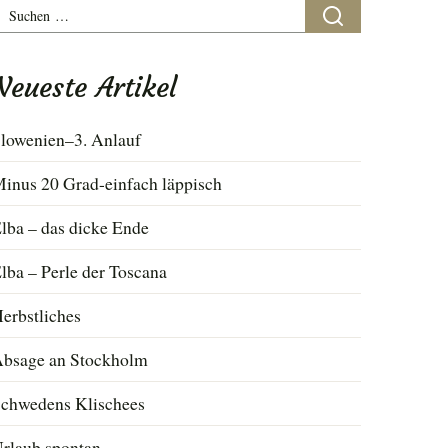
uchen
ach:
Neueste Artikel
lowenien–3. Anlauf
inus 20 Grad-einfach läppisch
lba – das dicke Ende
lba – Perle der Toscana
erbstliches
bsage an Stockholm
chwedens Klischees
rlaub spontan