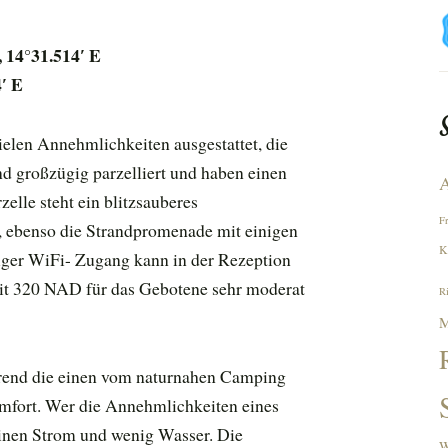
 14°31.514′ E
′ E
elen Annehmlichkeiten ausgestattet, die
d großzügig parzelliert und haben einen
A
elle steht ein blitzsauberes
F
ar, ebenso die Strandpromenade mit einigen
K
iger WiFi- Zugang kann in der Rezeption
 mit 320 NAD für das Gebotene sehr moderat
R
M
rend die einen vom naturnahen Camping
fort. Wer die Annehmlichkeiten eines
einen Strom und wenig Wasser. Die
W