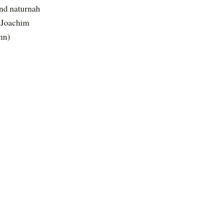
nd naturnah
: Joachim
nn)