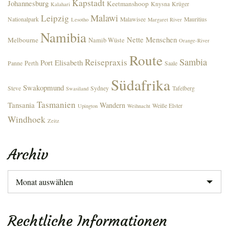
Kapstadt
Johannesburg
Keetmanshoop
Knysna
Krüger
Kalahari
Malawi
Leipzig
Nationalpark
Malawisee
Mauritius
Lesotho
Margaret River
Namibia
Nette Menschen
Melbourne
Namib Wüste
Orange-River
Route
Sambia
Reisepraxis
Port Elisabeth
Perth
Panne
Saale
Südafrika
Swakopmund
Steve
Sydney
Tafelberg
Swasiland
Tasmanien
Tansania
Wandern
Weiße Elster
Upington
Weihnacht
Windhoek
Zeitz
Archiv
Archiv
Rechtliche Informationen