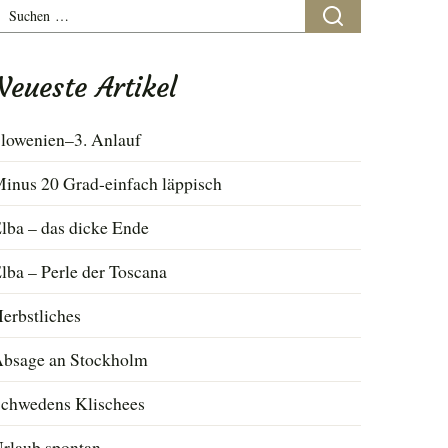
uchen
ach:
Neueste Artikel
lowenien–3. Anlauf
inus 20 Grad-einfach läppisch
lba – das dicke Ende
lba – Perle der Toscana
erbstliches
bsage an Stockholm
chwedens Klischees
rlaub spontan