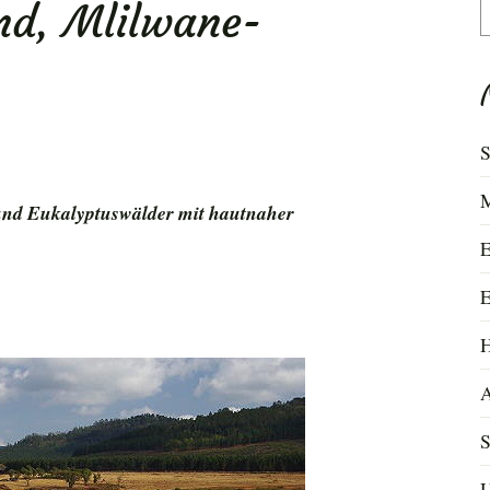
nd, Mlilwane-
S
n
S
M
nd Eukalyptuswälder mit hautnaher
E
E
H
A
S
U