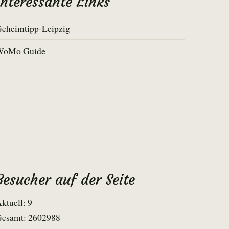
Interessante Links
eheimtipp-Leipzig
WoMo Guide
Besucher auf der Seite
ktuell: 9
esamt: 2602988