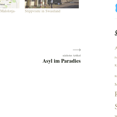
Malolotja-
Stippvisite in Swasiland
A
F
Asyl im Paradies
K
R
M
W