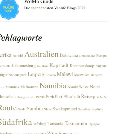
WoMo Guide
Die spannendsten Vanlife Blogs 2021
Schlagworte
Australien
frika
Botswana
Arnold
Europa
Deutschland
Kapstadt
Johannesburg
Keetmanshoop
Knysna
remantle
Kalahari
Malawi
Leipzig
rüger Nationalpark
Malawisee
Lesotho
Margaret
Namibia
Nette
Melbourne
Namib Wüste
Mauritius
iver
Reisepraxis
enschen
Port Elisabeth
Perth
Panne
Orange-River
Route
Sambia
Swakopmund
Saale
Steve
Sydney
Swasiland
Südafrika
Tasmanien
Tansania
Tafelberg
Upington
Windhoek
andern
Weiße Elster