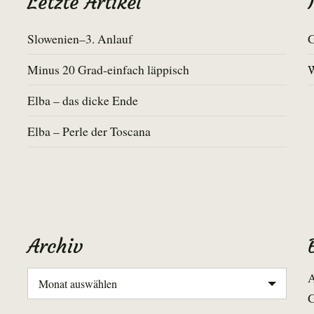
Letzte Artikel
Slowenien–3. Anlauf
G
Minus 20 Grad-einfach läppisch
Elba – das dicke Ende
Elba – Perle der Toscana
Archiv
Archiv
A
G