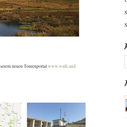
S
S
K
unserem neuen Tourenportal
www.walk-and-