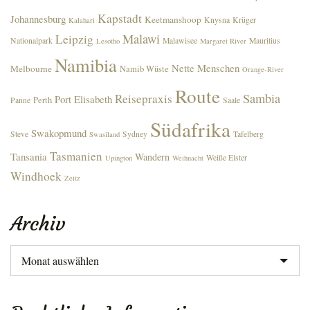
Kapstadt
Johannesburg
Keetmanshoop
Knysna
Krüger
Kalahari
Malawi
Leipzig
Nationalpark
Malawisee
Mauritius
Lesotho
Margaret River
Namibia
Nette Menschen
Melbourne
Namib Wüste
Orange-River
Route
Sambia
Reisepraxis
Port Elisabeth
Perth
Panne
Saale
Südafrika
Swakopmund
Steve
Sydney
Tafelberg
Swasiland
Tasmanien
Tansania
Wandern
Weiße Elster
Upington
Weihnacht
Windhoek
Zeitz
Archiv
Archiv