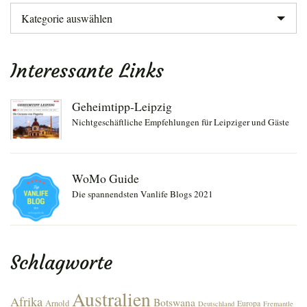
Kategorien
Interessante Links
Geheimtipp-Leipzig
Nichtgeschäftliche Empfehlungen für Leipziger und Gäste
WoMo Guide
Die spannendsten Vanlife Blogs 2021
Schlagworte
Australien
Afrika
Botswana
Arnold
Europa
Deutschland
Fremantle