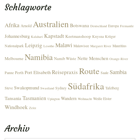
Schlagworte
Australien
Afrika
Botswana
Arnold
Europa
Deutschland
Fremantle
Kapstadt
Johannesburg
Keetmanshoop
Knysna
Krüger
Kalahari
Malawi
Leipzig
Nationalpark
Malawisee
Mauritius
Lesotho
Margaret River
Namibia
Nette Menschen
Melbourne
Namib Wüste
Orange-River
Route
Sambia
Reisepraxis
Port Elisabeth
Perth
Panne
Saale
Südafrika
Swakopmund
Steve
Sydney
Tafelberg
Swasiland
Tasmanien
Tansania
Wandern
Weiße Elster
Upington
Weihnacht
Windhoek
Zeitz
Archiv