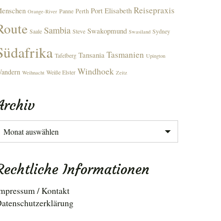
Reisepraxis
enschen
Port Elisabeth
Perth
Panne
Orange-River
Route
Sambia
Swakopmund
Saale
Steve
Sydney
Swasiland
Südafrika
Tasmanien
Tansania
Tafelberg
Upington
Windhoek
andern
Weiße Elster
Weihnacht
Zeitz
Archiv
rchiv
Rechtliche Informationen
mpressum / Kontakt
atenschutzerklärung