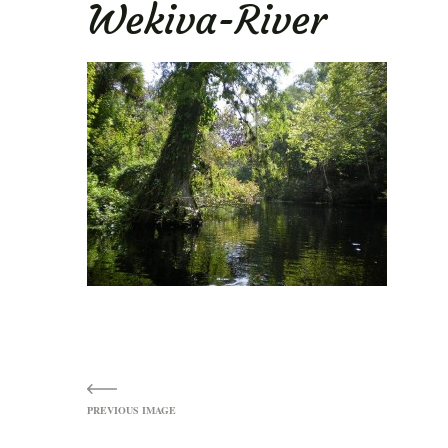
Wekiva-River
ENU
Image