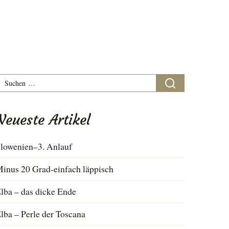
uchen
ach:
Neueste Artikel
lowenien–3. Anlauf
inus 20 Grad-einfach läppisch
lba – das dicke Ende
lba – Perle der Toscana