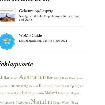
Geheimtipp-Leipzig
Nichtgeschäftliche Empfehlungen für Leipziger
und Gäste
WoMo Guide
Die spannendsten Vanlife Blogs 2021
Schlagworte
Australien
frika
Botswana
Arnold
Europa
Deutschland
Kapstadt
Johannesburg
Keetmanshoop
Knysna
remantle
Kalahari
Malawi
Leipzig
rüger Nationalpark
Malawisee
Lesotho
Margaret
Namibia
Nette
Melbourne
Namib Wüste
Mauritius
iver