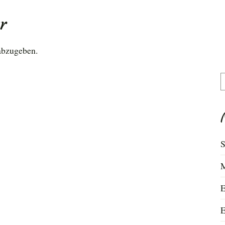
r
abzugeben.
S
n
S
M
E
E