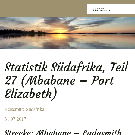
Skip
Suchen
to
nach:
content
Statistik Südafrika, Teil
27 (Mbabane – Port
Elizabeth)
Reiseroute Südafrika
Posted
31.07.2017
on
Strecke: Mbabane – Ladysmith