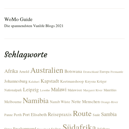
WoMo Guide
Die spannendsten Vanlife Blogs 2021
Schlagworte
Australien
Afrika
Botswana
Arnold
Europa
Deutschland
Fremantle
Kapstadt
Johannesburg
Keetmanshoop
Knysna
Krüger
Kalahari
Malawi
Leipzig
Nationalpark
Malawisee
Mauritius
Lesotho
Margaret River
Namibia
Nette Menschen
Melbourne
Namib Wüste
Orange-River
Route
Sambia
Reisepraxis
Port Elisabeth
Perth
Panne
Saale
Südafrika
Swakopmund
Steve
Sydney
Tafelberg