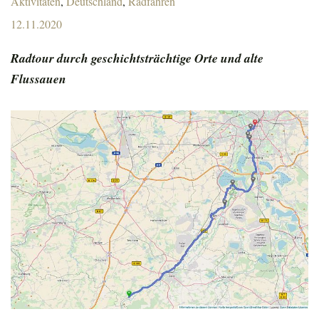
Aktivitäten
,
Deutschland
,
Radfahren
Posted
12.11.2020
on
Radtour durch geschichtsträchtige Orte und alte
Flussauen