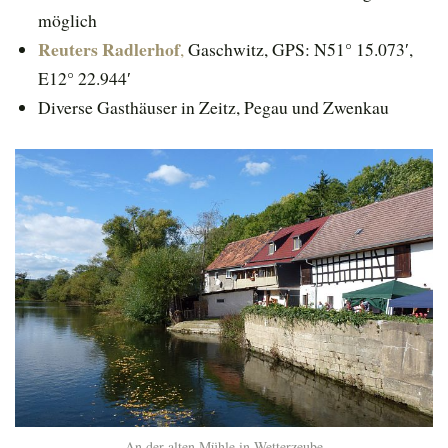
möglich
Reuters Radlerhof
,
Gaschwitz, GPS: N51° 15.073′,
E12° 22.944′
Diverse Gasthäuser in Zeitz, Pegau und Zwenkau
An der alten Mühle in Wetterzeube