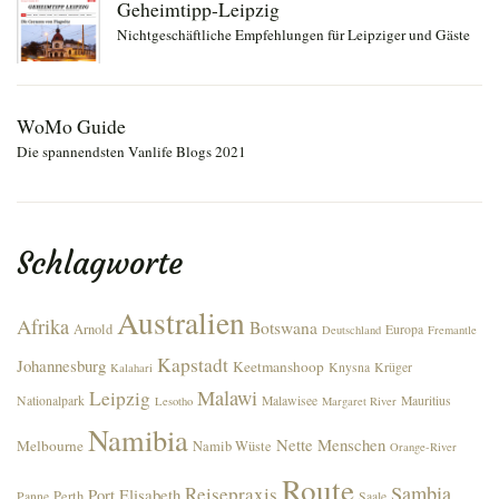
Geheimtipp-Leipzig
Nichtgeschäftliche Empfehlungen für Leipziger und Gäste
WoMo Guide
Die spannendsten Vanlife Blogs 2021
Schlagworte
Australien
Afrika
Botswana
Arnold
Europa
Deutschland
Fremantle
Kapstadt
Johannesburg
Keetmanshoop
Knysna
Krüger
Kalahari
Malawi
Leipzig
Nationalpark
Malawisee
Mauritius
Lesotho
Margaret River
Namibia
Nette Menschen
Melbourne
Namib Wüste
Orange-River
Route
Sambia
Reisepraxis
Port Elisabeth
Perth
Panne
Saale