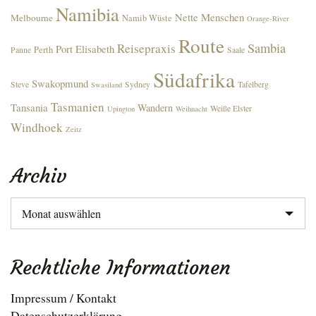
Namibia
Nette Menschen
Melbourne
Namib Wüste
Orange-River
Route
Sambia
Reisepraxis
Port Elisabeth
Perth
Panne
Saale
Südafrika
Swakopmund
Steve
Sydney
Tafelberg
Swasiland
Tasmanien
Tansania
Wandern
Weiße Elster
Upington
Weihnacht
Windhoek
Zeitz
Archiv
Archiv
Rechtliche Informationen
Impressum / Kontakt
Datenschutzerklärung