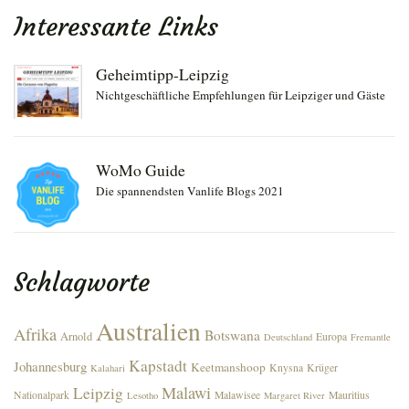
Interessante Links
Geheimtipp-Leipzig
Nichtgeschäftliche Empfehlungen für Leipziger und Gäste
WoMo Guide
Die spannendsten Vanlife Blogs 2021
Schlagworte
Australien
Afrika
Botswana
Arnold
Europa
Deutschland
Fremantle
Kapstadt
Johannesburg
Keetmanshoop
Knysna
Krüger
Kalahari
Malawi
Leipzig
Nationalpark
Malawisee
Mauritius
Lesotho
Margaret River