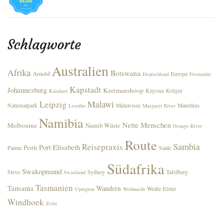
Schlagworte
Australien
Afrika
Botswana
Arnold
Europa
Deutschland
Fremantle
Kapstadt
Johannesburg
Keetmanshoop
Knysna
Krüger
Kalahari
Malawi
Leipzig
Nationalpark
Malawisee
Mauritius
Lesotho
Margaret River
Namibia
Nette Menschen
Melbourne
Namib Wüste
Orange-River
Route
Sambia
Reisepraxis
Port Elisabeth
Perth
Panne
Saale
Südafrika
Swakopmund
Steve
Sydney
Tafelberg
Swasiland
Tasmanien
Tansania
Wandern
Weiße Elster
Upington
Weihnacht
Windhoek
Zeitz