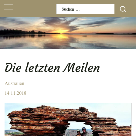
Skip
Suchen
to
nach:
content
Die letzten Meilen
Australien
Posted
14.11.2018
on