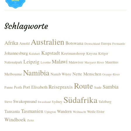
Schlagworte
Australien
Afrika
Botswana
Arnold
Europa
Deutschland
Fremantle
Kapstadt
Johannesburg
Keetmanshoop
Knysna
Krüger
Kalahari
Malawi
Leipzig
Nationalpark
Malawisee
Mauritius
Lesotho
Margaret River
Namibia
Nette Menschen
Melbourne
Namib Wüste
Orange-River
Route
Sambia
Reisepraxis
Port Elisabeth
Perth
Panne
Saale
Südafrika
Swakopmund
Steve
Sydney
Tafelberg
Swasiland
Tasmanien
Tansania
Wandern
Weiße Elster
Upington
Weihnacht
Windhoek
Zeitz