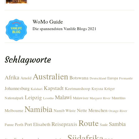
WoMo Guide
Die spannendsten Vanlife Blogs 2021
Schlagworte
Australien
Afrika
Botswana
Arnold
Europa
Deutschland
Fremantle
Kapstadt
Johannesburg
Keetmanshoop
Knysna
Krüger
Kalahari
Malawi
Leipzig
Nationalpark
Malawisee
Mauritius
Lesotho
Margaret River
Namibia
Nette Menschen
Melbourne
Namib Wüste
Orange-River
Route
Sambia
Reisepraxis
Port Elisabeth
Perth
Panne
Saale
Südafrika