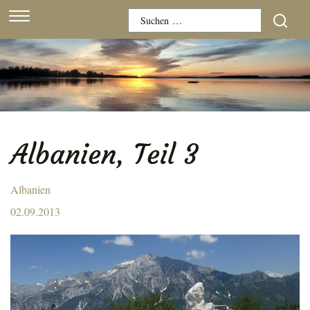
Skip
Suchen
to
nach:
content
Albanien, Teil 3
Albanien
Posted
02.09.2013
on