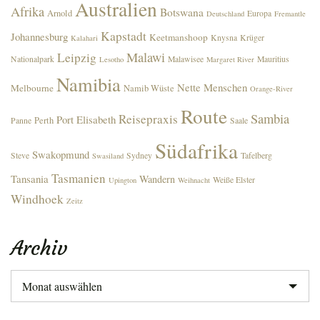
Australien
Afrika
Botswana
Arnold
Europa
Deutschland
Fremantle
Kapstadt
Johannesburg
Keetmanshoop
Knysna
Krüger
Kalahari
Malawi
Leipzig
Nationalpark
Malawisee
Mauritius
Lesotho
Margaret River
Namibia
Nette Menschen
Melbourne
Namib Wüste
Orange-River
Route
Sambia
Reisepraxis
Port Elisabeth
Perth
Panne
Saale
Südafrika
Swakopmund
Steve
Sydney
Tafelberg
Swasiland
Tasmanien
Tansania
Wandern
Weiße Elster
Upington
Weihnacht
Windhoek
Zeitz
Archiv
Archiv