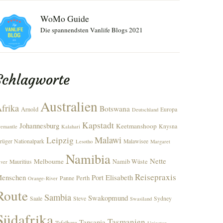
WoMo Guide
Die spannendsten Vanlife Blogs 2021
Schlagworte
Australien
frika
Botswana
Arnold
Europa
Deutschland
Kapstadt
Johannesburg
Keetmanshoop
Knysna
remantle
Kalahari
Malawi
Leipzig
rüger Nationalpark
Malawisee
Lesotho
Margaret
Namibia
Nette
Melbourne
Namib Wüste
Mauritius
iver
Reisepraxis
enschen
Port Elisabeth
Perth
Panne
Orange-River
Route
Sambia
Swakopmund
Saale
Steve
Sydney
Swasiland
Südafrika
Tasmanien
Tansania
Tafelberg