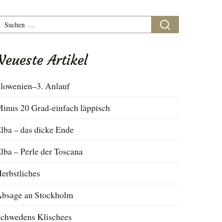
uchen
ach:
Neueste Artikel
lowenien–3. Anlauf
inus 20 Grad-einfach läppisch
lba – das dicke Ende
lba – Perle der Toscana
erbstliches
bsage an Stockholm
chwedens Klischees