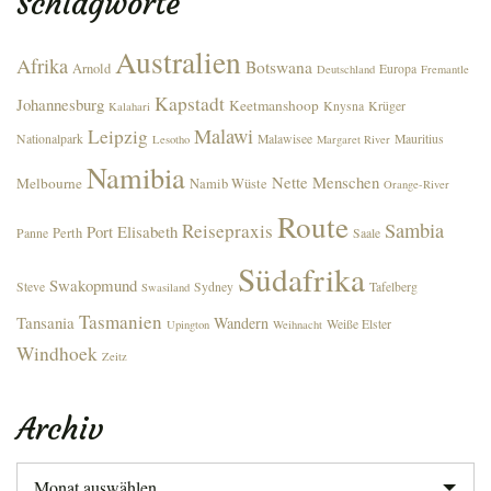
Schlagworte
Australien
Afrika
Botswana
Arnold
Europa
Deutschland
Fremantle
Kapstadt
Johannesburg
Keetmanshoop
Knysna
Krüger
Kalahari
Malawi
Leipzig
Nationalpark
Malawisee
Mauritius
Lesotho
Margaret River
Namibia
Nette Menschen
Melbourne
Namib Wüste
Orange-River
Route
Sambia
Reisepraxis
Port Elisabeth
Perth
Panne
Saale
Südafrika
Swakopmund
Steve
Sydney
Tafelberg
Swasiland
Tasmanien
Tansania
Wandern
Weiße Elster
Upington
Weihnacht
Windhoek
Zeitz
Archiv
Archiv