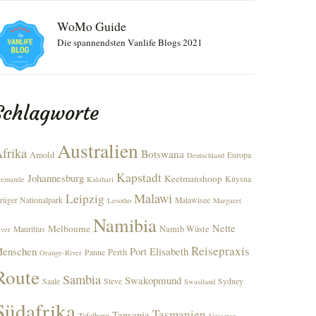
WoMo Guide
Die spannendsten Vanlife Blogs 2021
Schlagworte
Australien
frika
Botswana
Arnold
Europa
Deutschland
Kapstadt
Johannesburg
Keetmanshoop
Knysna
remantle
Kalahari
Malawi
Leipzig
rüger Nationalpark
Malawisee
Lesotho
Margaret
Namibia
Nette
Melbourne
Namib Wüste
Mauritius
iver
Reisepraxis
enschen
Port Elisabeth
Perth
Panne
Orange-River
Route
Sambia
Swakopmund
Saale
Steve
Sydney
Swasiland
Südafrika
Tasmanien
Tansania
Tafelberg