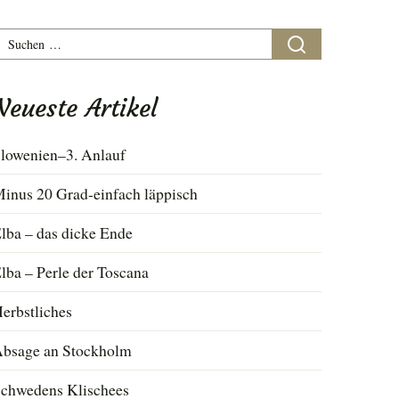
uchen
ach:
Neueste Artikel
lowenien–3. Anlauf
inus 20 Grad-einfach läppisch
lba – das dicke Ende
lba – Perle der Toscana
erbstliches
bsage an Stockholm
chwedens Klischees