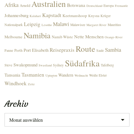
Australien
Afrika
Botswana
Arnold
Europa
Deutschland
Fremantle
Kapstadt
Johannesburg
Keetmanshoop
Knysna
Krüger
Kalahari
Malawi
Leipzig
Nationalpark
Malawisee
Mauritius
Lesotho
Margaret River
Namibia
Nette Menschen
Melbourne
Namib Wüste
Orange-River
Route
Sambia
Reisepraxis
Port Elisabeth
Perth
Panne
Saale
Südafrika
Swakopmund
Steve
Sydney
Tafelberg
Swasiland
Tasmanien
Tansania
Wandern
Weiße Elster
Upington
Weihnacht
Windhoek
Zeitz
Archiv
Archiv