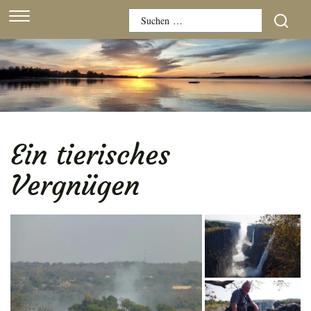
Skip
Suchen
to
nach:
content
Ein tierisches
Vergnügen