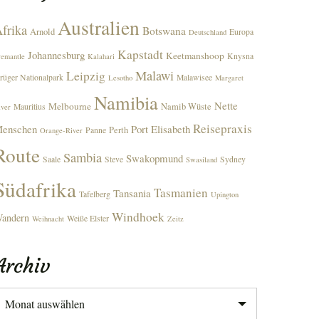
Australien
frika
Botswana
Arnold
Europa
Deutschland
Kapstadt
Johannesburg
Keetmanshoop
Knysna
remantle
Kalahari
Malawi
Leipzig
rüger Nationalpark
Malawisee
Lesotho
Margaret
Namibia
Nette
Melbourne
Namib Wüste
Mauritius
iver
Reisepraxis
enschen
Port Elisabeth
Perth
Panne
Orange-River
Route
Sambia
Swakopmund
Saale
Steve
Sydney
Swasiland
Südafrika
Tasmanien
Tansania
Tafelberg
Upington
Windhoek
andern
Weiße Elster
Weihnacht
Zeitz
Archiv
rchiv