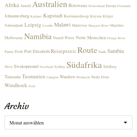
Australien
Afrika
Botswana
Arnold
Europa
Deutschland
Fremantle
Kapstadt
Johannesburg
Keetmanshoop
Knysna
Krüger
Kalahari
Malawi
Leipzig
Nationalpark
Malawisee
Mauritius
Lesotho
Margaret River
Namibia
Nette Menschen
Melbourne
Namib Wüste
Orange-River
Route
Sambia
Reisepraxis
Port Elisabeth
Perth
Panne
Saale
Südafrika
Swakopmund
Steve
Sydney
Tafelberg
Swasiland
Tasmanien
Tansania
Wandern
Weiße Elster
Upington
Weihnacht
Windhoek
Zeitz
Archiv
Archiv