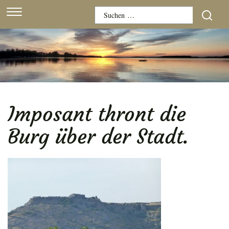
Skip
Suchen
to
nach:
content
Imposant thront die
Burg über der Stadt.