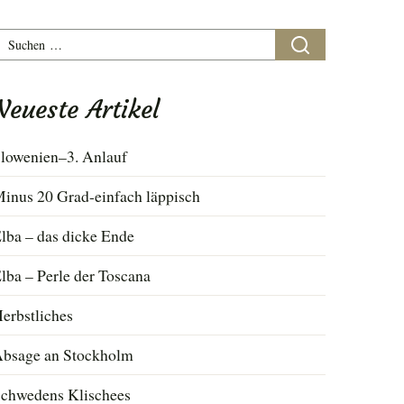
uchen
ach:
Neueste Artikel
lowenien–3. Anlauf
inus 20 Grad-einfach läppisch
lba – das dicke Ende
lba – Perle der Toscana
erbstliches
bsage an Stockholm
chwedens Klischees