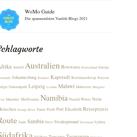
WoMo Guide
Die spannendsten Vanlife Blogs 2021
Schlagworte
Australien
frika
Botswana
Arnold
Europa
Deutschland
Kapstadt
Johannesburg
Keetmanshoop
Knysna
remantle
Kalahari
Malawi
Leipzig
rüger Nationalpark
Malawisee
Lesotho
Margaret
Namibia
Nette
Melbourne
Namib Wüste
Mauritius
iver
Reisepraxis
enschen
Port Elisabeth
Perth
Panne
Orange-River
Route
Sambia
Swakopmund
Saale
Steve
Sydney
Swasiland
Südafrika
Tasmanien
Tansania
Tafelberg