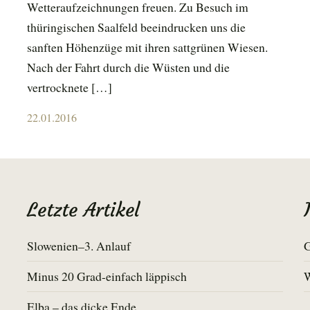
Wetteraufzeichnungen freuen. Zu Besuch im
thüringischen Saalfeld beeindrucken uns die
sanften Höhenzüge mit ihren sattgrünen Wiesen.
Nach der Fahrt durch die Wüsten und die
vertrocknete […]
Posted
22.01.2016
on
Letzte Artikel
Slowenien–3. Anlauf
G
Minus 20 Grad-einfach läppisch
Elba – das dicke Ende