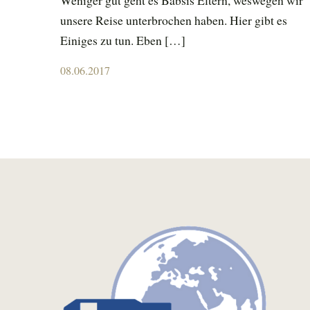
Weniger gut geht es Babsis Eltern, weswegen wir
unsere Reise unterbrochen haben. Hier gibt es
Einiges zu tun. Eben […]
Posted
08.06.2017
on