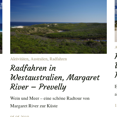
A
Aktivitäten
,
Australien
,
Radfahren
Radfahren in
Westaustralien, Margaret
River – Prevelly
E
a
Wein und Meer – eine schöne Radtour von
P
1
Margaret River zur Küste
o
Posted
05.05.2019