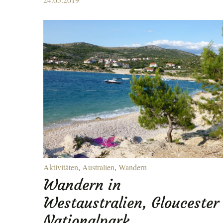
on
Aktivitäten
,
Australien
,
Wandern
Wandern in
Westaustralien, Gloucester
Nationalpark