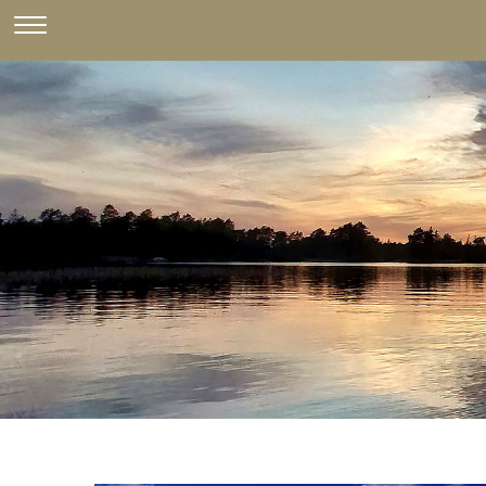
Skip
to
content
ung
HOW
UB
HOW
ENU
UB
HOW
ENU
UB